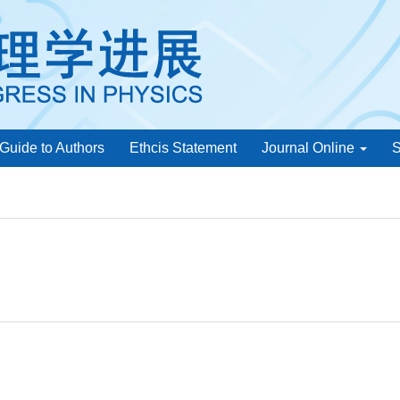
Guide to Authors
Ethcis Statement
Journal Online
S