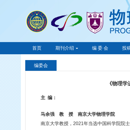
首页
期刊介绍
编 委 会
投
编委会
《物理学
主 编：
马余强
教 授 南京大学物理学院
南京大学教授，
2021年当选中国科学院院