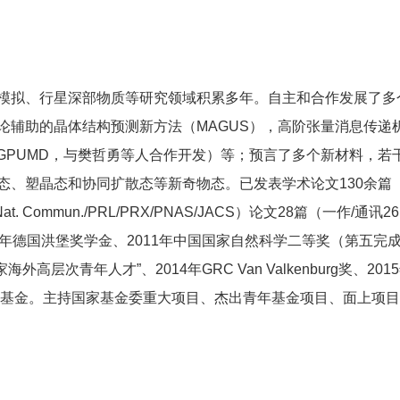
拟、行星深部物质等研究领域积累多年。自主和合作发展了多
论辅助的晶体结构预测新方法（MAGUS），高阶张量消息传递
（GPUMD，与樊哲勇等人合作开发）等；预言了多个新材料，若
态、塑晶态和协同扩散态等新奇物态。已发表学术论文130余篇
t. Commun./PRL/PRX/PNAS/JACS）论文28篇（一作/通讯26
08年德国洪堡奖学金、2011年中国国家自然科学二等奖（第五完
高层次青年人才”、2014年GRC Van Valkenburg奖、201
青年基金。主持国家基金委重大项目、杰出青年基金项目、面上项