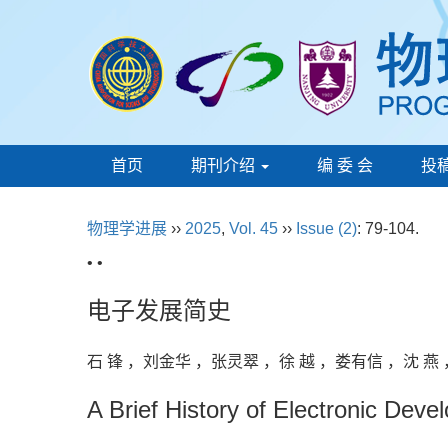
首页
期刊介绍
编 委 会
投
物理学进展
››
2025
,
Vol. 45
››
Issue (2)
: 79-104.
• •
电子发展简史
石 锋 ，刘金华 ，张灵翠 ，徐 越 ，娄有信 ，沈 
A Brief History of Electronic Dev