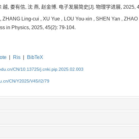
越, 娄有信, 沈 燕, 赵金博. 电子发展简史[J]. 物理学进展, 2025, 45(2
 , ZHANG Ling-cui , XU Yue , LOU You-xin , SHEN Yan , ZHAO Jin
s in Physics, 2025, 45(2): 79-104.
ote
|
Ris
|
BibTeX
u.edu.cn/CN/10.13725/j.cnki.pip.2025.02.003
edu.cn/CN/Y2025/V45/I2/79