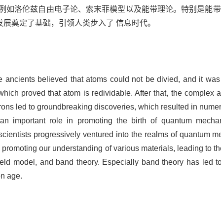
，例如洛伦兹自由电子论、索末菲模型以及能带理论。特别是能带
发展奠定了基础，引领人类步入了 信息时代。
 ancients believed that atoms could not be divied, and it was n
hich proved that atom is redividable. After that, the complex 
ositrons led to groundbreaking discoveries, which resulted in nu
 an important role in promoting the birth of quantum mechan
 scientists progressively ventured into the realms of quantum m
in promoting our understanding of various materials, leading to 
eld model, and band theory. Especially band theory has led to
on age.