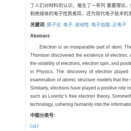
了人们对材料的认识，催生了一系列 重要理论
和绝缘体的电子性质差异，还为现代电子技术的
关键词:
原子论,
电子,
波动性,
电子自旋,
正电子
Abstract:
Electron is an inseparable part of atom. The
Thomson discovered the existence of electron, w
the volatility of electrons, electron spin, and p
in Physics. The discovery of electron played
examination of atomic structure models that the
Similarly, electrons have played a positive role 
such as Lorentz’s free electron theory, Sommerf
technology, ushering humanity into the informati
中图分类号:
O47