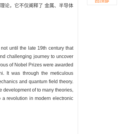
回顶部
理论，它不仅阐释了 金属、半导体
ot until the late 19th century that
and challenging journey to uncover
merous of Nobel Prizes were awarded
i. It was through the meticulous
echanics and quantum field theory.
the development of to many theories,
 a revolution in modern electronic